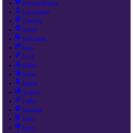
Игры на бонусы
Live-Казино
Рулетка
Покер
Блэкджек
Краш
Hi-Lo
Plinko
Мины
Башни
Scratch
Рыбы
Баккара
Кено
Бинго