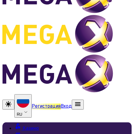
Регистрация
Вход
RU
Казино