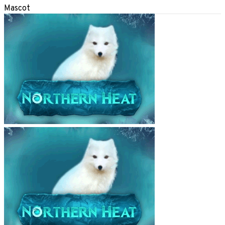
Mascot