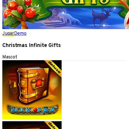
Jugar
Demo
Christmas Infinite Gifts
Mascot