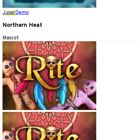
Jugar
Demo
Northern Heat
Mascot